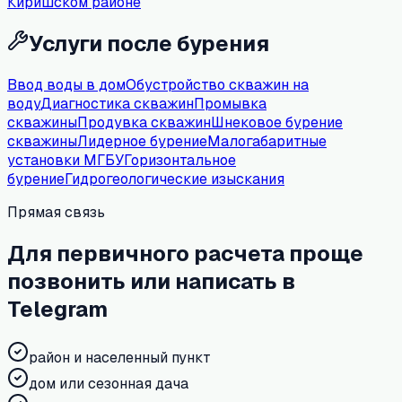
Киришском районе
Услуги после бурения
Ввод воды в дом
Обустройство скважин на
воду
Диагностика скважин
Промывка
скважины
Продувка скважин
Шнековое бурение
скважины
Лидерное бурение
Малогабаритные
установки МГБУ
Горизонтальное
бурение
Гидрогеологические изыскания
Прямая связь
Для первичного расчета проще
позвонить или написать в
Telegram
район и населенный пункт
дом или сезонная дача