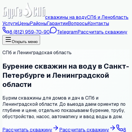
скважины на воду
СПб и Ленобласть
Услуги
Цены
Районы
Гарантии
Вопросы
Контакты
8 (812) 959-70-90
Telegram
Рассчитать скважину
Открыть меню
СПб и Ленинградская область
Бурение скважин на воду в Санкт-
Петербурге и Ленинградской
области
Бурим скважины для домов и дач в СПб и
Ленинградской области. До выезда даем ориентир по
глубине и цене, отдельно показываем бурение, трубу,
обустройство, насос, автоматику и ввод воды в дом.
Рассчитать скважину
Рассчитать скважину
8