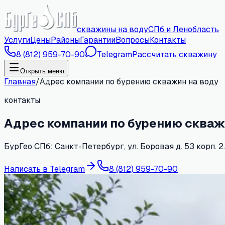
скважины на воду
СПб и Ленобласть
Услуги
Цены
Районы
Гарантии
Вопросы
Контакты
8 (812) 959-70-90
Telegram
Рассчитать скважину
Открыть меню
Главная
/
Адрес компании по бурению скважин на воду
контакты
Адрес компании по бурению скваж
БурГео СПб: Санкт-Петербург, ул. Боровая д. 53 корп. 2
Написать в Telegram
8 (812) 959-70-90