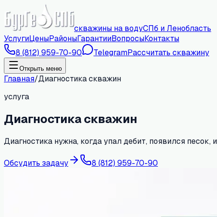
скважины на воду
СПб и Ленобласть
Услуги
Цены
Районы
Гарантии
Вопросы
Контакты
8 (812) 959-70-90
Telegram
Рассчитать скважину
Открыть меню
Главная
/
Диагностика скважин
услуга
Диагностика скважин
Диагностика нужна, когда упал дебит, появился песок, 
Обсудить задачу
8 (812) 959-70-90