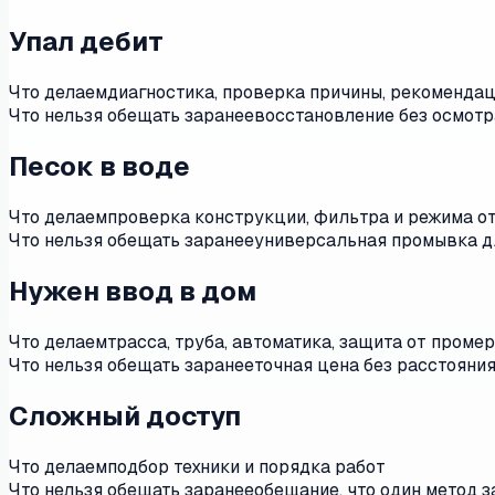
Упал дебит
Что делаем
диагностика, проверка причины, рекоменда
Что нельзя обещать заранее
восстановление без осмотр
Песок в воде
Что делаем
проверка конструкции, фильтра и режима о
Что нельзя обещать заранее
универсальная промывка д
Нужен ввод в дом
Что делаем
трасса, труба, автоматика, защита от проме
Что нельзя обещать заранее
точная цена без расстояния
Сложный доступ
Что делаем
подбор техники и порядка работ
Что нельзя обещать заранее
обещание, что один метод 