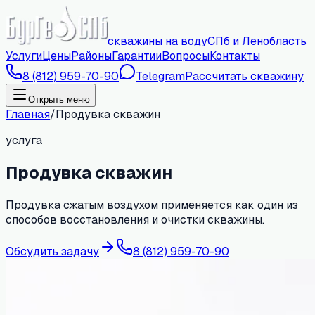
скважины на воду
СПб и Ленобласть
Услуги
Цены
Районы
Гарантии
Вопросы
Контакты
8 (812) 959-70-90
Telegram
Рассчитать скважину
Открыть меню
Главная
/
Продувка скважин
услуга
Продувка скважин
Продувка сжатым воздухом применяется как один из
способов восстановления и очистки скважины.
Обсудить задачу
8 (812) 959-70-90