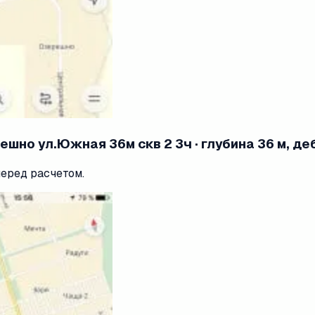
шно ул.Южная 36м скв 2 3ч · глубина 36 м, деб
перед расчетом.