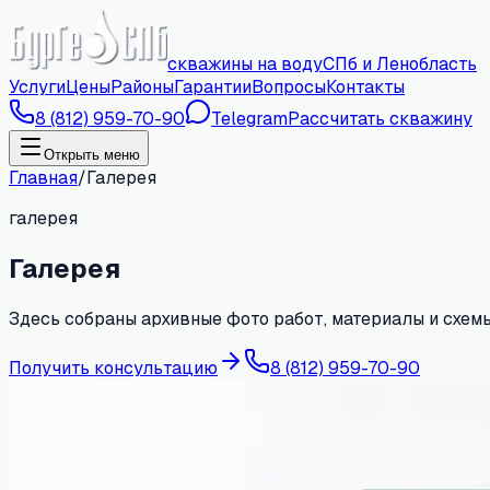
скважины на воду
СПб и Ленобласть
Услуги
Цены
Районы
Гарантии
Вопросы
Контакты
8 (812) 959-70-90
Telegram
Рассчитать скважину
Открыть меню
Главная
/
Галерея
галерея
Галерея
Здесь собраны архивные фото работ, материалы и схемы
Получить консультацию
8 (812) 959-70-90