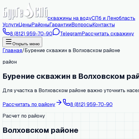
скважины на воду
СПб и Ленобласть
Услуги
Цены
Районы
Гарантии
Вопросы
Контакты
8 (812) 959-70-90
Telegram
Рассчитать скважину
Открыть меню
Главная
/
Бурение скважин в Волховском районе
район
Бурение скважин в Волховском ра
Для участка в Волховском районе важно уточнить насел
Рассчитать по району
8 (812) 959-70-90
Расчет по району
Волховском районе