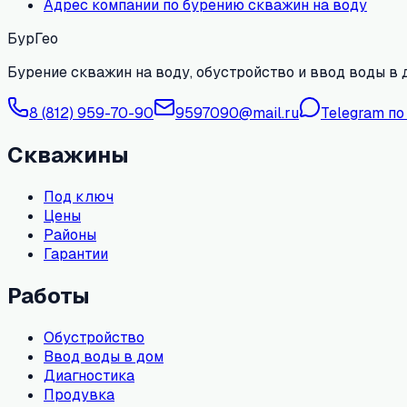
Адрес компании по бурению скважин на воду
БурГео
Бурение скважин на воду, обустройство и ввод воды в 
8 (812) 959-70-90
9597090@mail.ru
Telegram по
Скважины
Под ключ
Цены
Районы
Гарантии
Работы
Обустройство
Ввод воды в дом
Диагностика
Продувка